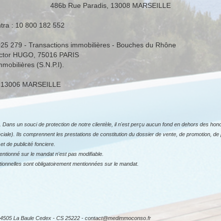
486b Rue Paradis, 13008 MARSEILLE
ntra : 10 800 182 552
025 279 - Transactions immobilières - Bouches du Rhône
Victor HUGO, 75016 PARIS
mobilières (S.N.P.I).
is, 13006 MARSEILLE
ans un souci de protection de notre clientèle, il n'est perçu aucun fond en dehors des hono
ale). Ils comprennent les prestations de constitution du dossier de vente, de promotion, de p
et de publicité fonciere.
tionné sur le mandat n'est pas modifiable.
ionnelles sont obligatoirement mentionnées sur le mandat.
505 La Baule Cedex - CS 25222 - contact@medimmoconso.fr