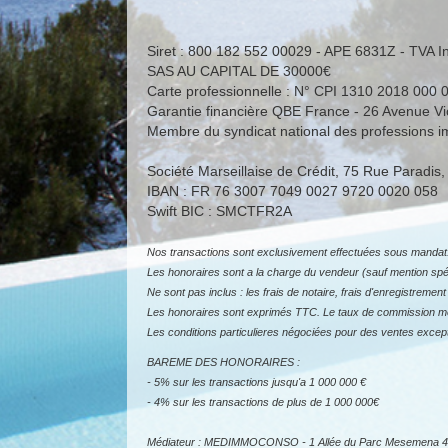
Siret : 800 182 552 00029 - APE 6831Z - TVA I
SAS AU CAPITAL DE 30000€
Carte professionnelle : N° CPI 1310 2018 000 
Garantie financière QBE France - 26 Avenue 
Membre du syndicat national des professions im
Société Marseillaise de Crédit, 75 Rue Parad
IBAN : FR 76 3007 7049 0027 9720 0020 058
Swift BIC : SMCTFR2A
Nos transactions sont exclusivement effectuées sous mandat. D
Les honoraires sont a la charge du vendeur (sauf mention spéci
Ne sont pas inclus : les frais de notaire, frais d'enregistrement 
Les honoraires sont exprimés TTC. Le taux de commission men
Les conditions particulieres négociées pour des ventes except
BAREME DES HONORAIRES :
- 5% sur les transactions jusqu'a 1 000 000 €
- 4% sur les transactions de plus de 1 000 000€
Médiateur : MEDIMMOCONSO - 1 Allée du Parc Mesemena 44