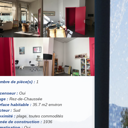
mbre de pièce(s) :
1
censeur :
Oui
age :
Rez-de-Chaussée
rface habitable :
35.7 m2 environ
cteur :
Sud
oximité :
plage, toutes commodités
née de construction :
1936
imatisation :
Oui