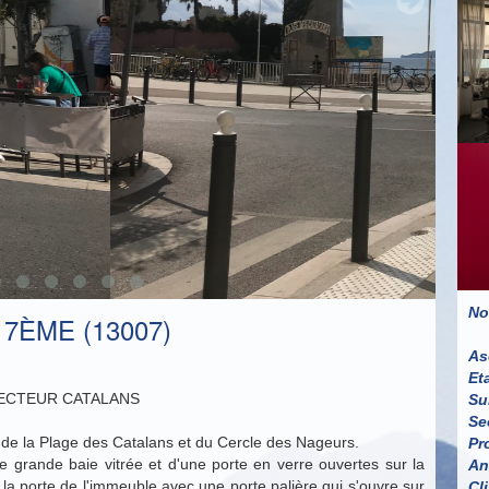
No
7ÈME (13007)
As
Et
SECTEUR CATALANS
Su
Se
as de la Plage des Catalans et du Cercle des Nageurs.
Pr
e grande baie vitrée et d'une porte en verre ouvertes sur la
An
la porte de l'immeuble avec une porte palière qui s'ouvre sur
Cl