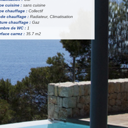
pe cuisine :
sans cuisine
pe chauffage :
Collectif
de chauffage :
Radiateur, Climatisation
ture chauffage :
Gaz
mbre de WC :
1
rface carrez :
35.7 m2