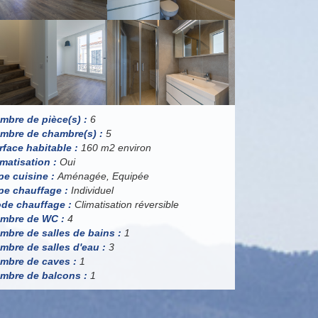
mbre de pièce(s) :
6
mbre de chambre(s) :
5
rface habitable :
160 m2 environ
imatisation :
Oui
pe cuisine :
Aménagée, Equipée
pe chauffage :
Individuel
de chauffage :
Climatisation réversible
mbre de WC :
4
mbre de salles de bains :
1
mbre de salles d'eau :
3
mbre de caves :
1
mbre de balcons :
1