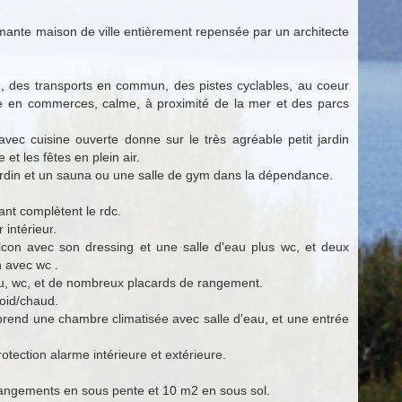
mante maison de ville entièrement repensée par un architecte
n, des transports en commun, des pistes cyclables, au coeur
riche en commerces, calme, à proximité de la mer et des parcs
vec cuisine ouverte donne sur le très agréable petit jardin
 et les fêtes en plein air.
jardin et un sauna ou une salle de gym dans la dépendance.
ant complètent le rdc.
 intérieur.
lcon avec son dressing et une salle d'eau plus wc, et deux
n avec wc .
eau, wc, et de nombreux placards de rangement.
roid/chaud.
rend une chambre climatisée avec salle d'eau, et une entrée
tection alarme intérieure et extérieure.
ngements en sous pente et 10 m2 en sous sol.