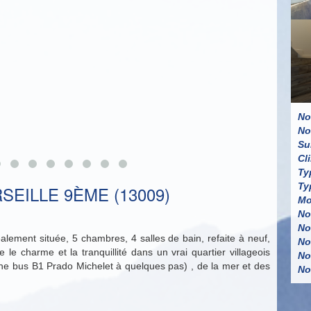
No
No
Su
Cl
Ty
Ty
SEILLE 9ÈME (13009)
Mo
No
No
alement située, 5 chambres, 4 salles de bain, refaite à neuf,
No
 le charme et la tranquillité dans un vrai quartier villageois
No
igne bus B1 Prado Michelet à quelques pas) , de la mer et des
No