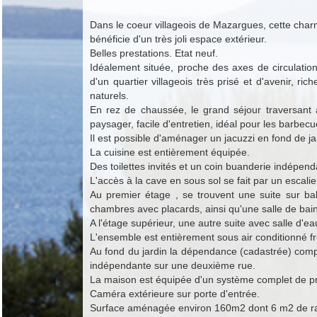
Dans le coeur villageois de Mazargues, cette char
bénéficie d'un très joli espace extérieur.
Belles prestations. Etat neuf.
Idéalement située, proche des axes de circulatio
d'un quartier villageois très prisé et d'avenir, 
naturels.
En rez de chaussée, le grand séjour traversant a
paysager, facile d'entretien, idéal pour les barbecue
Il est possible d'aménager un jacuzzi en fond de 
La cuisine est entièrement équipée.
Des toilettes invités et un coin buanderie indépend
L'accès à la cave en sous sol se fait par un escalier
Au premier étage , se trouvent une suite sur ba
chambres avec placards, ainsi qu'une salle de bai
A l'étage supérieur, une autre suite avec salle d'
L'ensemble est entièrement sous air conditionné f
Au fond du jardin la dépendance (cadastrée) comp
indépendante sur une deuxième rue.
La maison est équipée d'un système complet de pro
Caméra extérieure sur porte d'entrée.
Surface aménagée environ 160m2 dont 6 m2 de ra